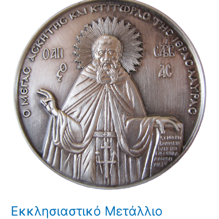
Εκκλησιαστικό
Μετάλλιο
Κοσμάς
ο
Αιτωλός
1500
χρόνια
(502-
2002)
Εκκλησιαστικό Μετάλλιο