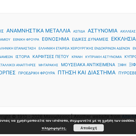
ΑΝΑΜΝΗΣΤΙΚΑ ΜΕΤΑΛΛΙΑ
ΑΣΤΥΝΟΜΙΑ
ΟΣ
ΑΣΠΙΔΑ
ΑΧΙΛΛΕΑΣ
ΕΚΚΛΗΣΙΑ
ΕΘΝΟΣΗΜΑ
ΕΙΔΙΚΕΣ ΔΥΝΑΜΕΙΣ
ΑΜΙΟΥ
ΕΘΝΙΚΗ ΦΡΟΥΡΑ
ΛΛΗΝΙΚΗ ΕΠΑΝΑΣΤΑΣΗ
ΕΛΛΗΝΙΚΗ ΕΤΑΙΡΕΙΑ ΧΕΙΡΟΥΡΓΙΚΗΣ ΕΝΔΟΚΡΙΝΩΝ ΑΔΕΝΩΝ
Ε
ΚΑΡΦΙΤΣΕΣ ΠΕΤΟΥ
ΙΣΤΟΡΙΑ
ΚΥΠΡ
ΥΝΑΜΕΩΝ
ΚΡΑΝΗ
ΚΥΠΡΙΑΚΗ ΑΣΤΥΝΟΜΙΑ
ΜΟΥΣΕΙΑΚΑ ΑΝΤΙΚΕΙΜΕΝΑ
ΞΙΦ
ΞΙΦΗ
ΕΤΑΛΛΙΚΟΙ ΑΝΑΠΤΗΡΕΣ
ΜΗΤΑΡΑΚΗΣ
ΠΤΗΣΗ ΚΑΙ ΔΙΑΣΤΗΜΑ
ΟΡΠΕΣ
ΠΥΡΟΣΒ
ΠΡΟΕΔΡΙΚΗ ΦΡΟΥΡΑ
right © 1910 - 2026 Μανωλεσος | Another website from
AlterM
οντας να χρησιμοποιείτε τον ιστότοπο, συμφωνείτε με τη χρήση των cookies.
Αποδοχή
πληροφορίες.