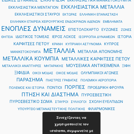
ΕΙΔΙΚΕΣ ΔΥΝΑΜΕΙΣ
ΕΚΚΛΗΣΙΑΣΤΙΚΑ ΜΑΝΙΚΕΤΟΚΟΥΜΠΑ
ΕΚΚΛΗΣΙΑΣΤΙΚΑ ΜΕΤΑΛΛΙΑ
ΕΚΚΛΗΣΙΑΣΤΙΚΑ ΜΕΝΤΑΓΙΟΝ
ΕΚΚΛΗΣΙΑΣΤΙΚΟΙ ΣΤΑΥΡΟΙ
ΕΚΤΩΡΑΣ
ΕΛΛΗΝΙΚΗ ΕΠΑΝΑΣΤΑΣΗ
ΕΛΛΗΝΙΚΗ ΕΤΑΙΡΕΙΑ ΧΕΙΡΟΥΡΓΙΚΗΣ ΕΝΔΟΚΡΙΝΩΝ ΑΔΕΝΩΝ
ΕΜΒΛΗΜΑΤΑ
ΕΝΟΠΛΕΣ ΔΥΝΑΜΕΙΣ
ΕΠΙΣΤΟΛΟΧΑΡΤΟ
ΕΥΖΩΝΕΣ
ΖΩΝΕΣ
ΙΔΙΩΤΙΚΟΣ ΤΟΜΕΑΣ
ΙΕΡΟΣ ΛΟΧΟΣ
ΙΣΤΟΡΙΑ
ΘΗΤΕΙΑ
ΙΣΟΡΡΟΠΙΑ ΔΥΝΑΜΕΩΝ
ΚΑΡΦΙΤΣΕΣ ΠΕΤΟΥ
ΚΥΠΡΟΣ
ΚΡΑΝΗ
ΚΥΠΡΙΑΚΗ ΑΣΤΥΝΟΜΙΑ
ΜΕΤΑΛΛΙΑ
ΜΕΤΑΛΛΙΑ ΑΠΟΝΟΜΗΣ
ΜΑΝΙΚΕΤΟΚΟΥΜΠΑ
ΜΕΤΑΛΛΙΚΑ ΚΟΥΜΠΙΑ
ΜΕΤΑΛΛΙΚΕΣ ΚΑΡΦΙΤΣΕΣ ΠΕΤΟΥ
ΜΟΥΣΕΙΑΚΑ ΑΝΤΙΚΕΙΜΕΝΑ
ΞΙΦΗ
ΜΕΤΑΛΛΙΚΟΙ ΑΝΑΠΤΗΡΕΣ
ΜΗΤΑΡΑΚΗΣ
ΞΙΦΙΔΙΑ
ΟΛΥΜΠΙΑΚΟΙ ΑΓΩΝΕΣ
ΟΙΚΟΙ ΜΟΔΑΣ
ΟΙΚΟΣ ΜΟΔΑΣ
ΠΑΡΑΣΗΜΑ
ΠΙΑΣΤΡΕΣ ΓΡΑΒΑΤΑΣ
ΠΟΛΕΜΙΚΗ ΑΕΡΟΠΟΡΙΑ
ΠΟΡΠΕΣ
ΠΟΝΤΙΟΙ
ΠΡΟΕΔΡΙΚΗ ΦΡΟΥΡΑ
ΠΟΛΕΜΟΣ ΚΑΙ ΙΣΤΟΡΙΑ
ΠΤΗΣΗ ΚΑΙ ΔΙΑΣΤΗΜΑ
ΠΥΡΟΣΒΕΣΤΙΚΗ
ΠΥΡΟΣΒΕΣΤΙΚΟ ΣΩΜΑ
ΣΧΟΛΗ ΕΥΕΛΠΙΔΩΝ
ΣΤΑΥΡΟΙ
ΣΥΛΛΟΓΟΙ
ΦΙΛΑΡΜΟΝΙΚΕΣ
ΥΠΟΥΡΓΕΙΟ ΜΕΤΑΝΑΣΤΕΥΤΙΚΗΣ ΠΟΛΙΤΙΚΗΣ
Συνεχίζοντας να
χρησιμοποιείτε τον
ιστότοπο, συμφωνείτε με