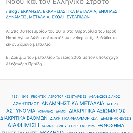
Ναού και τον Ελληνικό Στρατό
/
Blog
/
ΕΚΚΛΗΣΙΑ
,
ΕΚΚΛΗΣΙΑΣΤΙΚΑ ΜΕΤΑΛΛΙΑ
,
ΕΝΟΠΛΕΣ
ΔΥΝΑΜΕΙΣ
,
ΜΕΤΑΛΛΙΑ
,
ΣΧΟΛΗ ΕΥΕΛΠΙΔΩΝ
A. Στις 06 Νοεμβρίου του 2016 στα Θυρανοίξια του Ιερού
Ναού Αγίων Δώδεκα Αποστόλων εν Φερικιοΐ, εξεδώθει το
εικονιζόμενο μετάλλιο.
B. Δοκίμιο του μεταλλίου τάξεως 2002 με τον υπολοχαγό
Αλέξανδρο Πραΐδη.
1821
1916
FRONTEX
ΑΕΡΟΠΟΡΙΚΕΣ ΕΤΑΙΡΕΙΕΣ
ΑΘΑΝΑΣΙΟΣ ΔΙΑΚΟΣ
ΑΝΑΜΝΗΣΤΙΚΑ ΜΕΤΑΛΛΙΑ
ΑΘΛΗΤΙΣΜΟΣ
ΑΣΠΙΔΑ
ΑΣΤΥΝΟΜΙΑ
ΔΙΑΚΡΙΤΙΚΑ ΑΞΙΩΜΑΤΟΣ
ΑΧΙΛΛΕΑΣ
ΔΗΜΟΙ
ΔΙΑΚΡΙΤΙΚΑ ΒΑΘΜΩΝ
ΔΙΑΚΡΙΤΙΚΑ ΦΙΛΑΡΜΟΝΙΚΩΝ
ΔΙΑΜΝΗΜΟΝΕΥΣΕΙΣ
ΔΙΑΦΗΜΙΣΗ
ΕΘΝΟΣΗΜΑ
ΔΟΜΝΑ ΣΑΜΙΟΥ
ΕΘΝΙΚΗ ΦΡΟΥΡΑ
ΕΚΚΛΗΣΙΑ