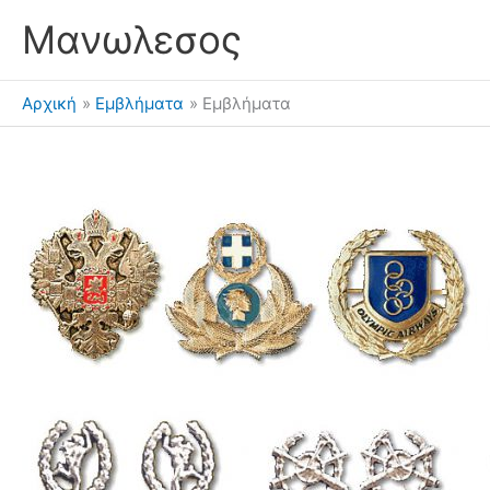
Μετάβαση
Μανωλεσος
στο
περιεχόμενο
Αρχική
Εμβλήματα
Εμβλήματα