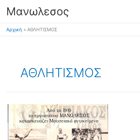
Μετάβαση
Μανωλεσος
στο
περιεχόμενο
Αρχική
ΑΘΛΗΤΙΣΜΟΣ
ΑΘΛΗΤΙΣΜΟΣ
Μουσειακά
αντικείμενα
για
τον
αθλητισμό