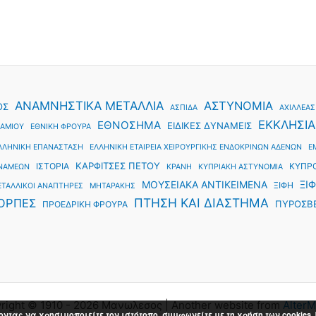
ΑΝΑΜΝΗΣΤΙΚΑ ΜΕΤΑΛΛΙΑ
ΑΣΤΥΝΟΜΙΑ
ΟΣ
ΑΣΠΙΔΑ
ΑΧΙΛΛΕΑΣ
ΕΚΚΛΗΣΙΑ
ΕΘΝΟΣΗΜΑ
ΕΙΔΙΚΕΣ ΔΥΝΑΜΕΙΣ
ΑΜΙΟΥ
ΕΘΝΙΚΗ ΦΡΟΥΡΑ
ΛΛΗΝΙΚΗ ΕΠΑΝΑΣΤΑΣΗ
ΕΛΛΗΝΙΚΗ ΕΤΑΙΡΕΙΑ ΧΕΙΡΟΥΡΓΙΚΗΣ ΕΝΔΟΚΡΙΝΩΝ ΑΔΕΝΩΝ
Ε
ΚΑΡΦΙΤΣΕΣ ΠΕΤΟΥ
ΙΣΤΟΡΙΑ
ΚΥΠΡ
ΥΝΑΜΕΩΝ
ΚΡΑΝΗ
ΚΥΠΡΙΑΚΗ ΑΣΤΥΝΟΜΙΑ
ΜΟΥΣΕΙΑΚΑ ΑΝΤΙΚΕΙΜΕΝΑ
ΞΙΦ
ΞΙΦΗ
ΕΤΑΛΛΙΚΟΙ ΑΝΑΠΤΗΡΕΣ
ΜΗΤΑΡΑΚΗΣ
ΠΤΗΣΗ ΚΑΙ ΔΙΑΣΤΗΜΑ
ΟΡΠΕΣ
ΠΥΡΟΣΒ
ΠΡΟΕΔΡΙΚΗ ΦΡΟΥΡΑ
right © 1910 - 2026 Μανωλεσος | Another website from
AlterM
οντας να χρησιμοποιείτε τον ιστότοπο, συμφωνείτε με τη χρήση των cookies.