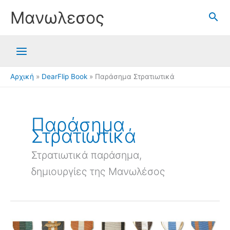
Μετάβαση
Μανωλεσος
στο
περιεχόμενο
Αρχική
DearFlip Book
Παράσημα Στρατιωτικά
Παράσημα
Στρατιωτικά
Στρατιωτικά παράσημα,
δημιουργίες της Μανωλέσος
Παράσημα