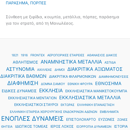
ΠΑΡΑΣΗΜΑ
,
ΠΟΡΠΕΣ
Σύνθεση με ξιφίδια, κουμπία, μετάλλια, πόρπες, παράσημα
για τον στρατό, από τη Μανωλέσος.
1821
1916
FRONTEX
ΑΕΡΟΠΟΡΙΚΕΣ ΕΤΑΙΡΕΙΕΣ
ΑΘΑΝΑΣΙΟΣ ΔΙΑΚΟΣ
ΑΝΑΜΝΗΣΤΙΚΑ ΜΕΤΑΛΛΙΑ
ΑΘΛΗΤΙΣΜΟΣ
ΑΣΠΙΔΑ
ΑΣΤΥΝΟΜΙΑ
ΔΙΑΚΡΙΤΙΚΑ ΑΞΙΩΜΑΤΟΣ
ΑΧΙΛΛΕΑΣ
ΔΗΜΟΙ
ΔΙΑΚΡΙΤΙΚΑ ΒΑΘΜΩΝ
ΔΙΑΚΡΙΤΙΚΑ ΦΙΛΑΡΜΟΝΙΚΩΝ
ΔΙΑΜΝΗΜΟΝΕΥΣΕΙΣ
ΔΙΑΦΗΜΙΣΗ
ΕΘΝΟΣΗΜΑ
ΔΟΜΝΑ ΣΑΜΙΟΥ
ΕΘΝΙΚΗ ΦΡΟΥΡΑ
ΕΚΚΛΗΣΙΑ
ΕΙΔΙΚΕΣ ΔΥΝΑΜΕΙΣ
ΕΚΚΛΗΣΙΑΣΤΙΚΑ ΜΑΝΙΚΕΤΟΚΟΥΜΠΑ
ΕΚΚΛΗΣΙΑΣΤΙΚΑ ΜΕΤΑΛΛΙΑ
ΕΚΚΛΗΣΙΑΣΤΙΚΑ ΜΕΝΤΑΓΙΟΝ
ΕΚΚΛΗΣΙΑΣΤΙΚΟΙ ΣΤΑΥΡΟΙ
ΕΚΤΩΡΑΣ
ΕΛΛΗΝΙΚΗ ΕΠΑΝΑΣΤΑΣΗ
ΕΛΛΗΝΙΚΗ ΕΤΑΙΡΕΙΑ ΧΕΙΡΟΥΡΓΙΚΗΣ ΕΝΔΟΚΡΙΝΩΝ ΑΔΕΝΩΝ
ΕΜΒΛΗΜΑΤΑ
ΕΝΟΠΛΕΣ ΔΥΝΑΜΕΙΣ
ΕΠΙΣΤΟΛΟΧΑΡΤΟ
ΕΥΖΩΝΕΣ
ΖΩΝΕΣ
ΙΔΙΩΤΙΚΟΣ ΤΟΜΕΑΣ
ΙΕΡΟΣ ΛΟΧΟΣ
ΙΣΤΟΡΙΑ
ΘΗΤΕΙΑ
ΙΣΟΡΡΟΠΙΑ ΔΥΝΑΜΕΩΝ