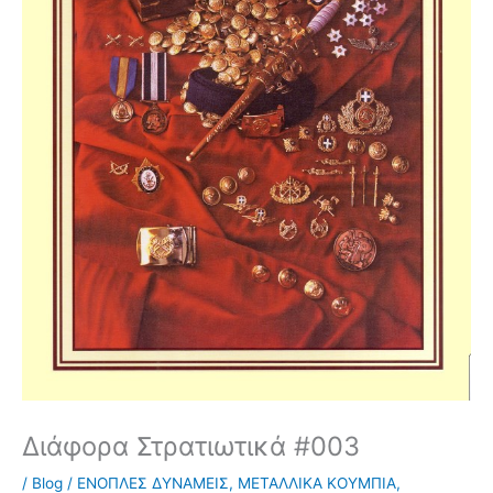
Διάφορα Στρατιωτικά #003
/
Blog
/
ΕΝΟΠΛΕΣ ΔΥΝΑΜΕΙΣ
,
ΜΕΤΑΛΛΙΚΑ ΚΟΥΜΠΙΑ
,