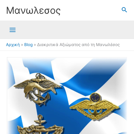
Μετάβαση
Μανωλεσος
στο
περιεχόμενο
Αρχική
Blog
Διακριτικά Αξιώματος από τη Μανωλέσος