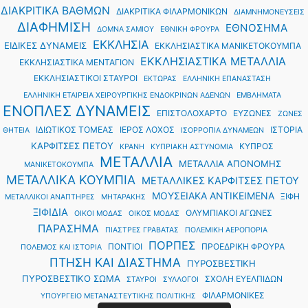
ΔΙΑΚΡΙΤΙΚΑ ΒΑΘΜΩΝ
ΔΙΑΚΡΙΤΙΚΑ ΦΙΛΑΡΜΟΝΙΚΩΝ
ΔΙΑΜΝΗΜΟΝΕΥΣΕΙΣ
ΔΙΑΦΗΜΙΣΗ
ΕΘΝΟΣΗΜΑ
ΔΟΜΝΑ ΣΑΜΙΟΥ
ΕΘΝΙΚΗ ΦΡΟΥΡΑ
ΕΚΚΛΗΣΙΑ
ΕΙΔΙΚΕΣ ΔΥΝΑΜΕΙΣ
ΕΚΚΛΗΣΙΑΣΤΙΚΑ ΜΑΝΙΚΕΤΟΚΟΥΜΠΑ
ΕΚΚΛΗΣΙΑΣΤΙΚΑ ΜΕΤΑΛΛΙΑ
ΕΚΚΛΗΣΙΑΣΤΙΚΑ ΜΕΝΤΑΓΙΟΝ
ΕΚΚΛΗΣΙΑΣΤΙΚΟΙ ΣΤΑΥΡΟΙ
ΕΚΤΩΡΑΣ
ΕΛΛΗΝΙΚΗ ΕΠΑΝΑΣΤΑΣΗ
ΕΛΛΗΝΙΚΗ ΕΤΑΙΡΕΙΑ ΧΕΙΡΟΥΡΓΙΚΗΣ ΕΝΔΟΚΡΙΝΩΝ ΑΔΕΝΩΝ
ΕΜΒΛΗΜΑΤΑ
ΕΝΟΠΛΕΣ ΔΥΝΑΜΕΙΣ
ΕΠΙΣΤΟΛΟΧΑΡΤΟ
ΕΥΖΩΝΕΣ
ΖΩΝΕΣ
ΙΔΙΩΤΙΚΟΣ ΤΟΜΕΑΣ
ΙΕΡΟΣ ΛΟΧΟΣ
ΙΣΤΟΡΙΑ
ΘΗΤΕΙΑ
ΙΣΟΡΡΟΠΙΑ ΔΥΝΑΜΕΩΝ
ΚΑΡΦΙΤΣΕΣ ΠΕΤΟΥ
ΚΥΠΡΟΣ
ΚΡΑΝΗ
ΚΥΠΡΙΑΚΗ ΑΣΤΥΝΟΜΙΑ
ΜΕΤΑΛΛΙΑ
ΜΕΤΑΛΛΙΑ ΑΠΟΝΟΜΗΣ
ΜΑΝΙΚΕΤΟΚΟΥΜΠΑ
ΜΕΤΑΛΛΙΚΑ ΚΟΥΜΠΙΑ
ΜΕΤΑΛΛΙΚΕΣ ΚΑΡΦΙΤΣΕΣ ΠΕΤΟΥ
ΜΟΥΣΕΙΑΚΑ ΑΝΤΙΚΕΙΜΕΝΑ
ΞΙΦΗ
ΜΕΤΑΛΛΙΚΟΙ ΑΝΑΠΤΗΡΕΣ
ΜΗΤΑΡΑΚΗΣ
ΞΙΦΙΔΙΑ
ΟΛΥΜΠΙΑΚΟΙ ΑΓΩΝΕΣ
ΟΙΚΟΙ ΜΟΔΑΣ
ΟΙΚΟΣ ΜΟΔΑΣ
ΠΑΡΑΣΗΜΑ
ΠΙΑΣΤΡΕΣ ΓΡΑΒΑΤΑΣ
ΠΟΛΕΜΙΚΗ ΑΕΡΟΠΟΡΙΑ
ΠΟΡΠΕΣ
ΠΟΝΤΙΟΙ
ΠΡΟΕΔΡΙΚΗ ΦΡΟΥΡΑ
ΠΟΛΕΜΟΣ ΚΑΙ ΙΣΤΟΡΙΑ
ΠΤΗΣΗ ΚΑΙ ΔΙΑΣΤΗΜΑ
ΠΥΡΟΣΒΕΣΤΙΚΗ
ΠΥΡΟΣΒΕΣΤΙΚΟ ΣΩΜΑ
ΣΧΟΛΗ ΕΥΕΛΠΙΔΩΝ
ΣΤΑΥΡΟΙ
ΣΥΛΛΟΓΟΙ
ΦΙΛΑΡΜΟΝΙΚΕΣ
ΥΠΟΥΡΓΕΙΟ ΜΕΤΑΝΑΣΤΕΥΤΙΚΗΣ ΠΟΛΙΤΙΚΗΣ