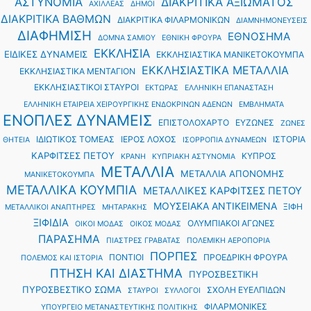
ΑΣΤΥΝΟΜΙΑ
ΔΙΑΚΡΙΤΙΚΑ ΑΞΙΩΜΑΤΟΣ
ΑΧΙΛΛΕΑΣ
ΔΗΜΟΙ
ΔΙΑΚΡΙΤΙΚΑ ΒΑΘΜΩΝ
ΔΙΑΚΡΙΤΙΚΑ ΦΙΛΑΡΜΟΝΙΚΩΝ
ΔΙΑΜΝΗΜΟΝΕΥΣΕΙΣ
ΔΙΑΦΗΜΙΣΗ
ΕΘΝΟΣΗΜΑ
ΔΟΜΝΑ ΣΑΜΙΟΥ
ΕΘΝΙΚΗ ΦΡΟΥΡΑ
ΕΚΚΛΗΣΙΑ
ΕΙΔΙΚΕΣ ΔΥΝΑΜΕΙΣ
ΕΚΚΛΗΣΙΑΣΤΙΚΑ ΜΑΝΙΚΕΤΟΚΟΥΜΠΑ
ΕΚΚΛΗΣΙΑΣΤΙΚΑ ΜΕΤΑΛΛΙΑ
ΕΚΚΛΗΣΙΑΣΤΙΚΑ ΜΕΝΤΑΓΙΟΝ
ΕΚΚΛΗΣΙΑΣΤΙΚΟΙ ΣΤΑΥΡΟΙ
ΕΚΤΩΡΑΣ
ΕΛΛΗΝΙΚΗ ΕΠΑΝΑΣΤΑΣΗ
ΕΛΛΗΝΙΚΗ ΕΤΑΙΡΕΙΑ ΧΕΙΡΟΥΡΓΙΚΗΣ ΕΝΔΟΚΡΙΝΩΝ ΑΔΕΝΩΝ
ΕΜΒΛΗΜΑΤΑ
ΕΝΟΠΛΕΣ ΔΥΝΑΜΕΙΣ
ΕΠΙΣΤΟΛΟΧΑΡΤΟ
ΕΥΖΩΝΕΣ
ΖΩΝΕΣ
ΙΔΙΩΤΙΚΟΣ ΤΟΜΕΑΣ
ΙΕΡΟΣ ΛΟΧΟΣ
ΙΣΤΟΡΙΑ
ΘΗΤΕΙΑ
ΙΣΟΡΡΟΠΙΑ ΔΥΝΑΜΕΩΝ
ΚΑΡΦΙΤΣΕΣ ΠΕΤΟΥ
ΚΥΠΡΟΣ
ΚΡΑΝΗ
ΚΥΠΡΙΑΚΗ ΑΣΤΥΝΟΜΙΑ
ΜΕΤΑΛΛΙΑ
ΜΕΤΑΛΛΙΑ ΑΠΟΝΟΜΗΣ
ΜΑΝΙΚΕΤΟΚΟΥΜΠΑ
ΜΕΤΑΛΛΙΚΑ ΚΟΥΜΠΙΑ
ΜΕΤΑΛΛΙΚΕΣ ΚΑΡΦΙΤΣΕΣ ΠΕΤΟΥ
ΜΟΥΣΕΙΑΚΑ ΑΝΤΙΚΕΙΜΕΝΑ
ΞΙΦΗ
ΜΕΤΑΛΛΙΚΟΙ ΑΝΑΠΤΗΡΕΣ
ΜΗΤΑΡΑΚΗΣ
ΞΙΦΙΔΙΑ
ΟΛΥΜΠΙΑΚΟΙ ΑΓΩΝΕΣ
ΟΙΚΟΙ ΜΟΔΑΣ
ΟΙΚΟΣ ΜΟΔΑΣ
ΠΑΡΑΣΗΜΑ
ΠΙΑΣΤΡΕΣ ΓΡΑΒΑΤΑΣ
ΠΟΛΕΜΙΚΗ ΑΕΡΟΠΟΡΙΑ
ΠΟΡΠΕΣ
ΠΟΝΤΙΟΙ
ΠΡΟΕΔΡΙΚΗ ΦΡΟΥΡΑ
ΠΟΛΕΜΟΣ ΚΑΙ ΙΣΤΟΡΙΑ
ΠΤΗΣΗ ΚΑΙ ΔΙΑΣΤΗΜΑ
ΠΥΡΟΣΒΕΣΤΙΚΗ
ΠΥΡΟΣΒΕΣΤΙΚΟ ΣΩΜΑ
ΣΧΟΛΗ ΕΥΕΛΠΙΔΩΝ
ΣΤΑΥΡΟΙ
ΣΥΛΛΟΓΟΙ
ΦΙΛΑΡΜΟΝΙΚΕΣ
ΥΠΟΥΡΓΕΙΟ ΜΕΤΑΝΑΣΤΕΥΤΙΚΗΣ ΠΟΛΙΤΙΚΗΣ