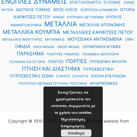
ΕΝΟΠΛΕΣ ΔΥΝΑΜΕΙΣ
ΕΠΙΣΤΟΛΟΧΑΡΤΟ
ΕΥΖΩΝΕΣ
ΖΩΝΕΣ
ΙΔΙΩΤΙΚΟΣ ΤΟΜΕΑΣ
ΙΕΡΟΣ ΛΟΧΟΣ
ΙΣΤΟΡΙΑ
ΘΗΤΕΙΑ
ΙΣΟΡΡΟΠΙΑ ΔΥΝΑΜΕΩΝ
ΚΑΡΦΙΤΣΕΣ ΠΕΤΟΥ
ΚΥΠΡΟΣ
ΚΡΑΝΗ
ΚΥΠΡΙΑΚΗ ΑΣΤΥΝΟΜΙΑ
ΜΕΤΑΛΛΙΑ
ΜΕΤΑΛΛΙΑ ΑΠΟΝΟΜΗΣ
ΜΑΝΙΚΕΤΟΚΟΥΜΠΑ
ΜΕΤΑΛΛΙΚΑ ΚΟΥΜΠΙΑ
ΜΕΤΑΛΛΙΚΕΣ ΚΑΡΦΙΤΣΕΣ ΠΕΤΟΥ
ΜΟΥΣΕΙΑΚΑ ΑΝΤΙΚΕΙΜΕΝΑ
ΞΙΦΗ
ΜΕΤΑΛΛΙΚΟΙ ΑΝΑΠΤΗΡΕΣ
ΜΗΤΑΡΑΚΗΣ
ΞΙΦΙΔΙΑ
ΟΛΥΜΠΙΑΚΟΙ ΑΓΩΝΕΣ
ΟΙΚΟΙ ΜΟΔΑΣ
ΟΙΚΟΣ ΜΟΔΑΣ
ΠΑΡΑΣΗΜΑ
ΠΙΑΣΤΡΕΣ ΓΡΑΒΑΤΑΣ
ΠΟΛΕΜΙΚΗ ΑΕΡΟΠΟΡΙΑ
ΠΟΡΠΕΣ
ΠΟΝΤΙΟΙ
ΠΡΟΕΔΡΙΚΗ ΦΡΟΥΡΑ
ΠΟΛΕΜΟΣ ΚΑΙ ΙΣΤΟΡΙΑ
ΠΤΗΣΗ ΚΑΙ ΔΙΑΣΤΗΜΑ
ΠΥΡΟΣΒΕΣΤΙΚΗ
ΠΥΡΟΣΒΕΣΤΙΚΟ ΣΩΜΑ
ΣΧΟΛΗ ΕΥΕΛΠΙΔΩΝ
ΣΤΑΥΡΟΙ
ΣΥΛΛΟΓΟΙ
ΦΙΛΑΡΜΟΝΙΚΕΣ
ΥΠΟΥΡΓΕΙΟ ΜΕΤΑΝΑΣΤΕΥΤΙΚΗΣ ΠΟΛΙΤΙΚΗΣ
Συνεχίζοντας να
χρησιμοποιείτε τον
ιστότοπο, συμφωνείτε με
τη χρήση των cookies.
Περισσότερες
Copyright © 1910 - 2026 Μανωλεσος | Another website from
πληροφορίες.
AlterMarket
Αποδοχή