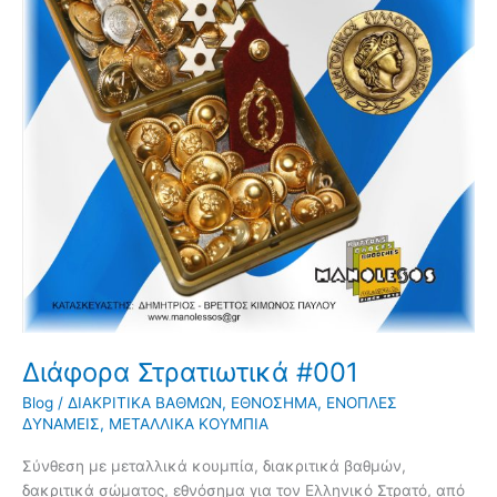
Διάφορα Στρατιωτικά #001
Blog
/
ΔΙΑΚΡΙΤΙΚΑ ΒΑΘΜΩΝ
,
ΕΘΝΟΣΗΜΑ
,
ΕΝΟΠΛΕΣ
ΔΥΝΑΜΕΙΣ
,
ΜΕΤΑΛΛΙΚΑ ΚΟΥΜΠΙΑ
Σύνθεση με μεταλλικά κουμπία, διακριτικά βαθμών,
δακριτικά σώματος, εθνόσημα για τον Ελληνικό Στρατό, από