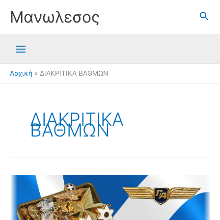
Μετάβαση
Μανωλεσος
στο
περιεχόμενο
Αρχική
ΔΙΑΚΡΙΤΙΚΑ ΒΑΘΜΩΝ
ΔΙΑΚΡΙΤΙΚΑ
ΒΑΘΜΩΝ
Διάφορα
Στρατιωτικά
#001